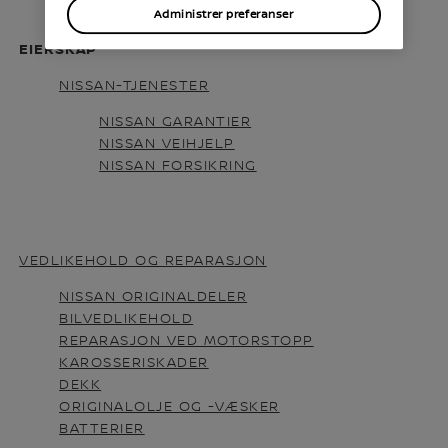
Administrer preferanser
EIERSKAP
NISSAN-TJENESTER
NISSAN GARANTIER
NISSAN VEIHJELP
NISSAN FORSIKRING
VEDLIKEHOLD OG REPARASJON
NISSAN ORIGINALDELER
BILVEDLIKEHOLD
REPARASJON VED MOTORSTOPP
KAROSSERISKADER
DEKK
ORIGINALOLJE OG -VÆSKER
BATTERIER