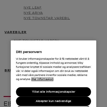
NYE LEAF
NYE ARIYA
NYE TOWNSTAR VAREBIL
VAREBILER
NYE TOWNSTAR VAREBIL
NYE TOWNSTAR KOMBI
PRIMASTAR
Ditt personvern
INTERSTAR
Vi bruker informasjonskapsler for å få nettstedet vårt til å
fungere ordentlig, tilpasse innhold og annonser, tilby
funksjoner knyttet til sosiale medier og analysere trafikken
BRUKTE BILER
vår. Vi deler også informasjon om din bruk av nettstedet
vårt med våre partnere innenfor sosiale medier, reklame
og analyse.
Mer informasjon
Tillat alle informasjonskapsler
Aksepter kun nødvendige
EIERSKAP