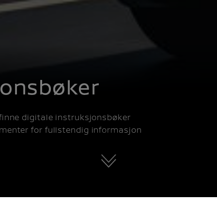
sjonsbøker
inne digitale instruksjonsbøker
menter for fullstendig informasjon