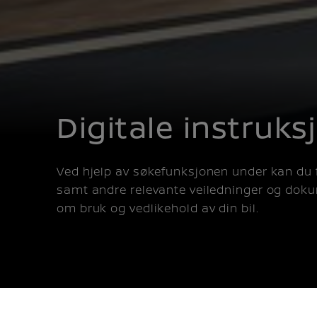
Digitale instruk
Ved hjelp av søkefunksjonen under kan du f
samt andre relevante veiledninger og doku
om bruk og vedlikehold av din bil.