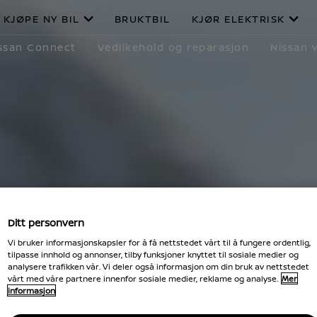
KJØPE NY BIL
BRUKTBIL
KJØR ELEKTRISK
ssan Connect
Vedlikehold og reparasjon
Nissan v
Ditt personvern
Vi bruker informasjonskapsler for å få nettstedet vårt til å fungere ordentlig,
tilpasse innhold og annonser, tilby funksjoner knyttet til sosiale medier og
analysere trafikken vår. Vi deler også informasjon om din bruk av nettstedet
vårt med våre partnere innenfor sosiale medier, reklame og analyse.
Mer
informasjon