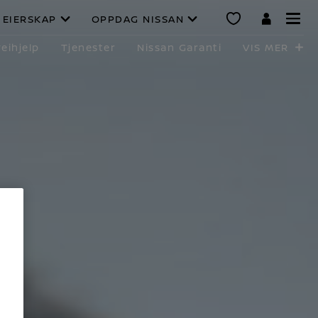
EIERSKAP
OPPDAG NISSAN
eihjelp
Tjenester
Nissan Garanti
VIS MER