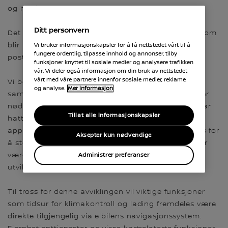
og med 30. mars 2026.
Ditt personvern
Det vil også bli sendt ut en e-post til alle kjøretøy som
blir berørt av denne endringen der vi har e-
Vi bruker informasjonskapsler for å få nettstedet vårt til å
fungere ordentlig, tilpasse innhold og annonser, tilby
postadresse lagret i våre systemer.
funksjoner knyttet til sosiale medier og analysere trafikken
vår. Vi deler også informasjon om din bruk av nettstedet
vårt med våre partnere innenfor sosiale medier, reklame
Vi beklager eventuelle ulemper dette medfører
og analyse.
Mer informasjon
samtidig som vi ønsker å minne om at endringen er
nødvendig. Dette skyldes at appen, som allerede har
Tillat alle informasjonskapsler
hatt en lang levetid, er bygget på en eldre/utdatert
app-arkitekturen som ikke lenger kan oppgraderes for
Aksepter kun nødvendige
å støtte fremtidige forbedringer, sikkerhetskrav eller
være i samsvar med våre pågående fremtidige
Administrer preferanser
utviklingsplaner.
Til tross for denne avviklingen vil viktige funksjoner
som tidsur for klimakontroll og lading fremdeles være
direkte tilgjengelig via elbilens navigasjonssystem.