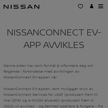
Gå
til
hovedinnhold
NISSANCONNECT EV-
APP AVVIKLES
Denne siden har som formål å informere deg om
følgende i forbindelse med avviklingen av
NissanConnect EV-appen vår:
NissanConnect EV-appen, som muliggjør bruk av
NissanConnect Services for LEAF (produsert frem til
mai 2019) og e-NV200 elvarebil (produsert frem til
2022), vil avvikles - og dermed opphøre å fungere - fra