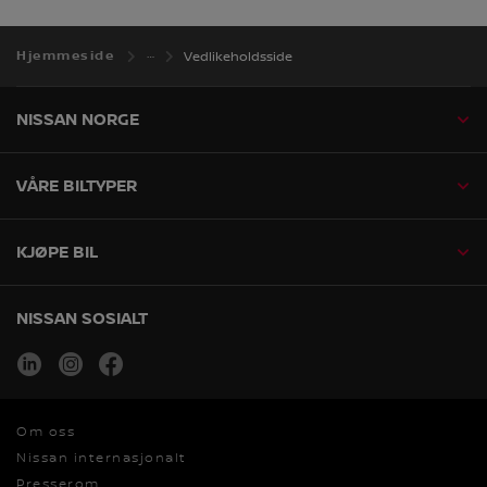
Hjemmeside
Vedlikeholdsside
NISSAN NORGE
VÅRE BILTYPER
KJØPE BIL
NISSAN SOSIALT
linkedin
instagram
facebook
Om oss
Nissan internasjonalt
Presserom