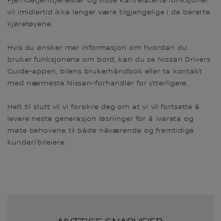
Fjernbetjenttjenester og visse kartrelaterte funksjoner
vil imidlertid ikke lenger være tilgjengelige i de berørte
kjøretøyene.
Hvis du ønsker mer informasjon om hvordan du
bruker funksjonene om bord, kan du se Nissan Drivers
Guide-appen, bilens brukerhåndbok eller ta kontakt
med nærmeste Nissan-forhandler for ytterligere.
Helt til slutt vil vi forsikre deg om at vi vil fortsette å
levere neste generasjon løsninger for å ivareta og
møte behovene til både nåværende og fremtidige
kunder/bileiere.