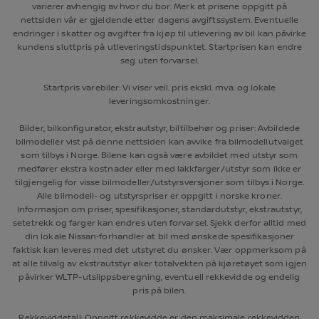
varierer avhengig av hvor du bor. Merk at prisene oppgitt på
nettsiden vår er gjeldende etter dagens avgiftssystem. Eventuelle
endringer i skatter og avgifter fra kjøp til utlevering av bil kan påvirke
kundens sluttpris på utleveringstidspunktet. Startprisen kan endre
seg uten forvarsel.
Startpris varebiler: Vi viser veil. pris ekskl. mva. og lokale
leveringsomkostninger.
Bilder, bilkonfigurator, ekstrautstyr, biltilbehør og priser: Avbildede
bilmodeller vist på denne nettsiden kan avvike fra bilmodellutvalget
som tilbys i Norge. Bilene kan også være avbildet med utstyr som
medfører ekstra kostnader eller med lakkfarger/utstyr som ikke er
tilgjengelig for visse bilmodeller/utstyrsversjoner som tilbys i Norge.
Alle bilmodell- og utstyrspriser er oppgitt i norske kroner.
Informasjon om priser, spesifikasjoner, standardutstyr, ekstrautstyr,
setetrekk og farger kan endres uten forvarsel. Sjekk derfor alltid med
din lokale Nissan‑forhandler at bil med ønskede spesifikasjoner
faktisk kan leveres med det utstyret du ønsker. Vær oppmerksom på
at alle tilvalg av ekstrautstyr øker totalvekten på kjøretøyet som igjen
påvirker WLTP-utslippsberegning, eventuell rekkevidde og endelig
pris på bilen.
Rekkeviddetall: Oppgitt rekkevidde er den maksimale rekkevidden