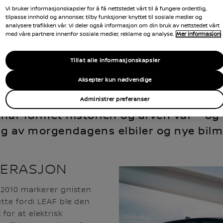
Vi bruker informasjonskapsler for å få nettstedet vårt til å fungere ordentlig,
tilpasse innhold og annonser, tilby funksjoner knyttet til sosiale medier og
analysere trafikken vår. Vi deler også informasjon om din bruk av nettstedet vårt
med våre partnere innenfor sosiale medier, reklame og analyse.
Mer informasjon
Tillat alle informasjonskapsler
Aksepter kun nødvendige
Administrer preferanser
har formet historien og arven vår – og d
ng av morgendagens elbiler og nye bilm
ENERASJON
i 2010 markerer gnisten
ette fordi LEAF ble den
for at elektrisk