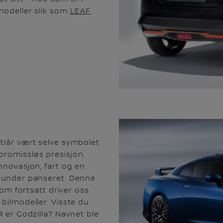
lmodeller slik som
LEAF
L
 tiår vært selve symbolet
promissløs presisjon.
innovasjon, fart og en
g under panseret. Denne
 som fortsatt driver oss
 bilmodeller. Visste du
R er Godzilla? Navnet ble