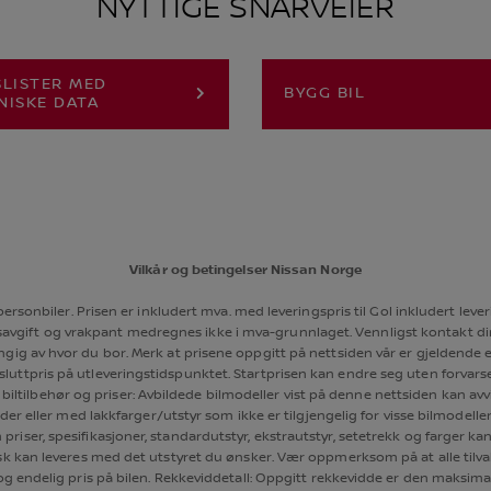
NYTTIGE SNARVEIER
SLISTER MED
BYGG BIL
NISKE DATA
Vilkår og betingelser Nissan Norge
re personbiler. Prisen er inkludert mva. med leveringspris til Gol inkludert
savgift og vrakpant medregnes ikke i mva-grunnlaget. Vennligst kontakt din
gig av hvor du bor. Merk at prisene oppgitt på nettsiden vår er gjeldende e
sluttpris på utleveringstidspunktet. Startprisen kan endre seg uten forvarsel. S
, biltilbehør og priser: Avbildede bilmodeller vist på denne nettsiden kan avv
 eller med lakkfarger/utstyr som ikke er tilgjengelig for visse bilmodeller/
priser, spesifikasjoner, standardutstyr, ekstrautstyr, setetrekk og farger kan
sk kan leveres med det utstyret du ønsker. Vær oppmerksom på at alle tilva
og endelig pris på bilen. Rekkeviddetall: Oppgitt rekkevidde er den maksi