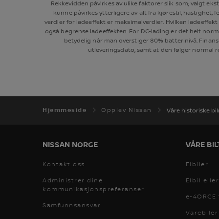
Rekkevidden påvirkes av ulike faktorer slik som; valgt ekst
kunne påvirkes ytterligere av alt fra kjørestil, hastighet
verdier for ladeeffekt er maksimalverdier. Hvilken ladeeffek
også begrense ladeeffekten. For DC-lading er det helt normal
betydelig når man overstiger 80% batterinivå. Finansi
utleveringsdato, samt at den følger normal rent
Hjemmeside
Opplev Nissan
Våre historiske bi
NISSAN NORGE
VÅRE BIL
Kontakt oss
Elbiler
Administrer dine
Elbil elle
kommunikasjonspreferanser
e-4ORCE f
Samfunnsansvar
Varebiler