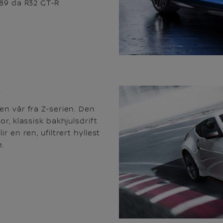
989 da R32 GT‑R
L
en vår fra Z‑serien. Den
or, klassisk bakhjulsdrift
r en ren, ufiltrert hyllest
e.