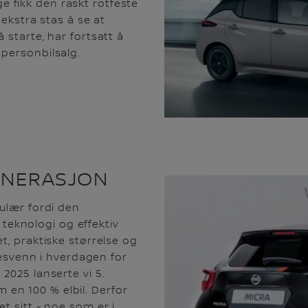
rge fikk den raskt rotfeste
 ekstra stas å se at
 starte, har fortsatt å
personbilsalg.
 GENERASJON
pulær fordi den
eknologi og effektiv
t, praktiske størrelse og
lgesvenn i hverdagen for
2025 lanserte vi 5.
en 100 % elbil. Derfor
t sitt - noe som er i