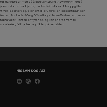
sjerer da dette er med på å øke vekten. Rekkevidden vil også
jonsutstyr under kjøring. Ladeeffekt elbiler: Alle oppgitte
t ved ladestart og/eller antall brukere i en ladestruktur kan
effekten. For både AC-og DC-lading vil ladeeffekten reduseres
forhandler. Renten er flytende, og kan endres frem til
krivefeil, feil i priser og bilder på nettsiden.
NISSAN SOSIALT
linkedin
instagram
facebook