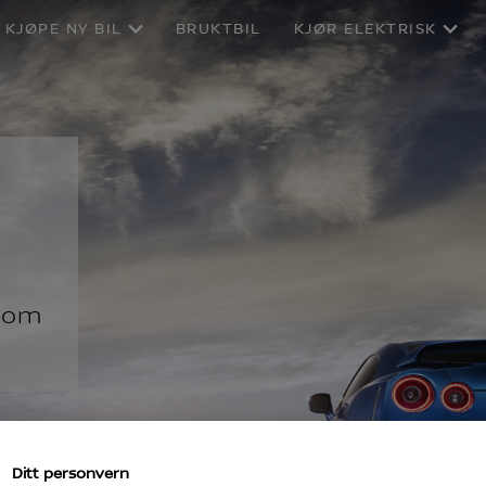
KJØPE NY BIL
BRUKTBIL
KJØR ELEKTRISK
 som
Ditt personvern