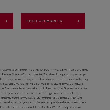
FINN FORHANDLER
 leveringsomkostninger med kr. 10 800 + mva. 25 % mva beregnes
 lokale Nissan-forhandler for fullstendige prisopplysninger
tter dagens avgiftssystem. Eventuelle endringer i skatter og
tartpris varebiler: Vi viser veil. pris ekskl. mva. og lokale
ike fra bilmodellutvalget som tilbys i Norge. Bilene kan også
utstyrsversjoner som tilbys i Norge. Alle bilmodell- og
 endres uten forvarsel. Sjekk derfor alltid med din lokale
lg av ekstrautstyr øker totalvekten på kjøretøyet som igjen
male rekkevidden oppnådd målt etter WLTP-testprosedyre.