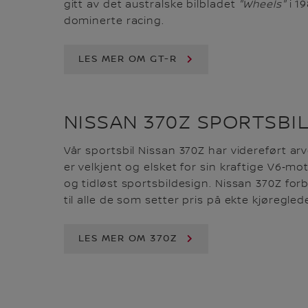
gitt av det australske bilbladet
"Wheels"
i 1
dominerte racing.
LES MER OM GT-R
NISSAN 370Z SPORTSBI
Vår sportsbil Nissan 370Z har videreført arv
er velkjent og elsket for sin kraftige V6‑mot
og tidløst sportsbildesign. Nissan 370Z forbli
til alle de som setter pris på ekte kjøregled
LES MER OM 370Z