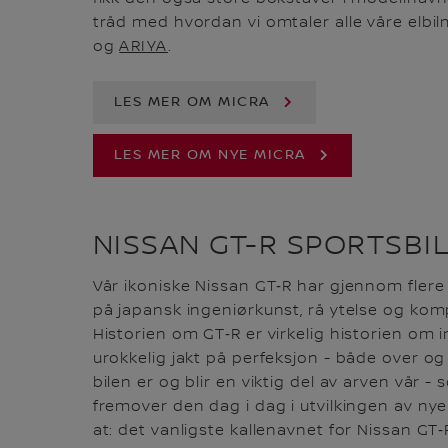
tråd med hvordan vi omtaler alle våre elbi
og
ARIYA
.
LES MER OM MICRA
LES MER OM NYE MICRA
NISSAN GT-R SPORTSBI
Vår ikoniske Nissan GT‑R har gjennom flere
på japansk ingeniørkunst, rå ytelse og kom
Historien om GT‑R er virkelig historien om 
urokkelig jakt på perfeksjon - både over o
bilen er og blir en viktig del av arven vår -
fremover den dag i dag i utvilkingen av nye
at: det vanligste kallenavnet for Nissan GT‑