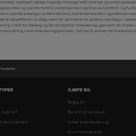
rautstyr, nyttelast, taklast, bagasje, tilhengervekt, drivlinje og antall passa
, felgstørrelse og kjøreforhold til utetemperatur og bruk av komfort- og funks
t som oppnås avhenger av flere faktorer; batteritemperatur og batteriprosen
t at ladeeffekten vil stige raskt for så å starte en gradvis reduksjon i lade
ering: Vilkår for leasing og lån forutsetter finansiering gjennom din Nissan-
eutvikling i hele finansieringsperioden. Det tas til enhver tid forbehold om s
lmodeller
TYPER
KJØPE BIL
Bygg bil
r hybrid?
Be om pristilbud
irehjulstrekk
Avtal prøvekjøring
Finn forhandler