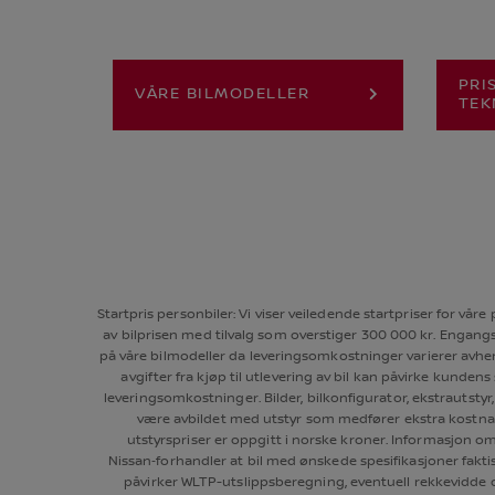
PRI
VÅRE BILMODELLER
TEK
Startpris personbiler: Vi viser veiledende startpriser for vå
av bilprisen med tilvalg som overstiger 300 000 kr. Engang
på våre bilmodeller da leveringsomkostninger varierer avhen
avgifter fra kjøp til utlevering av bil kan påvirke kundens 
leveringsomkostninger. Bilder, bilkonfigurator, ekstrautstyr
være avbildet med utstyr som medfører ekstra kostnader
utstyrspriser er oppgitt i norske kroner. Informasjon om 
Nissan‑forhandler at bil med ønskede spesifikasjoner fakti
påvirker WLTP-utslippsberegning, eventuell rekkevidde 