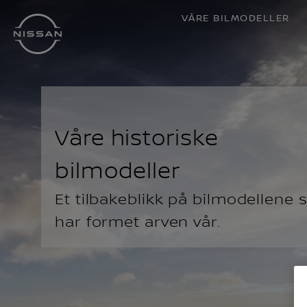
Gå
VÅRE BILMODELLER
til
hovedinnhold
Våre historiske
bilmodeller
Et tilbakeblikk på bilmodellene
har formet arven vår.