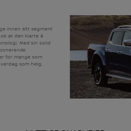
rge innen sitt segment
nok at den klarte å
nologi. Med sin solid
imponerende
tner for mange som
 hverdag som helg.