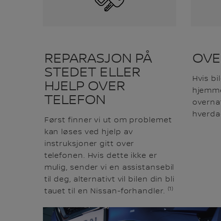
REPARASJON PÅ
OVE
STEDET ELLER
Hvis bi
HJELP OVER
hjemmef
TELEFON
overnat
hverda
Først finner vi ut om problemet
kan løses ved hjelp av
instruksjoner gitt over
telefonen. Hvis dette ikke er
mulig, sender vi en assistansebil
til deg, alternativt vil bilen din bli
(1)
tauet til en Nissan-forhandler.