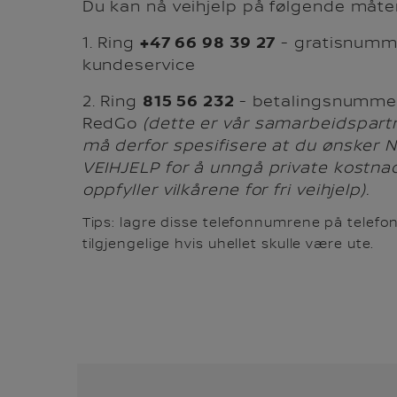
Du kan nå veihjelp på følgende måter
1. Ring
+47 66 98 39 27
- gratisnumme
kundeservice
2. Ring
815 56 232
- betalingsnummer 
RedGo
(dette er vår samarbeidspartn
må derfor spesifisere at du ønsker
VEIHJELP for å unngå private kostn
oppfyller vilkårene for fri veihjelp).
Tips: lagre disse telefonnumrene på telefonen
tilgjengelige hvis uhellet skulle være ute.