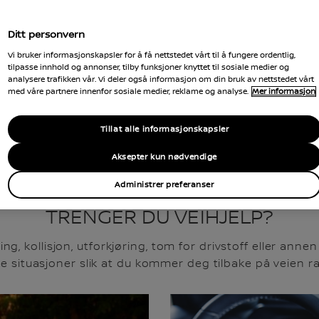
Ditt personvern
 Les
Vi bruker informasjonskapsler for å få nettstedet vårt til å fungere ordentlig,
tilpasse innhold og annonser, tilby funksjoner knyttet til sosiale medier og
analysere trafikken vår. Vi deler også informasjon om din bruk av nettstedet vårt
med våre partnere innenfor sosiale medier, reklame og analyse.
Mer informasjon
Tillat alle informasjonskapsler
Aksepter kun nødvendige
Administrer preferanser
TRENGER DU VEIHJELP?
ering, kollisjon, utforkjøring, tom for drivstoff eller a
ke situasjoner slik at du kommer deg tilbake på veien r