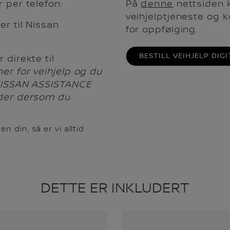
 per telefon:
På
denne
nettsiden k
veihjelptjeneste og
r til Nissan
for oppfølging.
BESTILL VEIHJELP DIGI
direkte til
er for veihjelp og du
 NISSAN ASSISTANCE
ader dersom du
 din, så er vi alltid
DETTE ER INKLUDERT