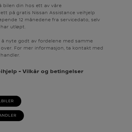
å bilen din hos ett av våre
rett på gratis Nissan Assistance veihjelp
løpende 12 månedene fra servicedato, selv
har utløpt.
e å nyte godt av fordelene med samme
 over. For mer informasjon, ta kontakt med
handler.
ihjelp - Vilkår og betingelser
LBILER
ANDLER