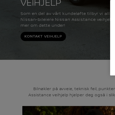
VEIHJELP
Som en del av vårt kundeløfte tilbyr vi alle
Nissan-bileiere Nissan Assistance veihjelp.
mer om dette under!
KONTAKT VEIHJELP
Bilnøkler på avveie, teknisk feil, punkt
Assistance veihjelp hjelper deg også i sli