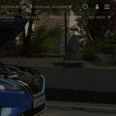
EIERSKAP
OPPDAG NISSAN
eihjelp
Tjenester
Nissan Garanti
VIS MER