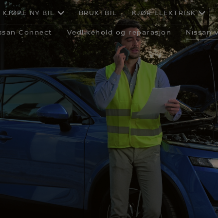
KJØPE NY BIL
BRUKTBIL
KJØR ELEKTRISK
ssan Connect
Vedlikehold og reparasjon
Nissan v