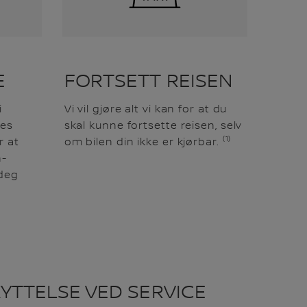
E
FORTSETT REISEN
i
Vi vil gjøre alt vi kan for at du
res
skal kunne fortsette reisen, selv
(1)
r at
om bilen din ikke er kjørbar.
n-
 deg
YTTELSE VED SERVICE