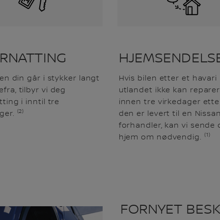
RNATTING
HJEMSENDELS
len din går i stykker langt
Hvis bilen etter et havari 
ra, tilbyr vi deg
utlandet ikke kan repare
ting i inntil tre
innen tre virkedager ette
(2)
ger.
den er levert til en Nissa
forhandler, kan vi sende
(1)
hjem om nødvendig.
FORNYET BESK