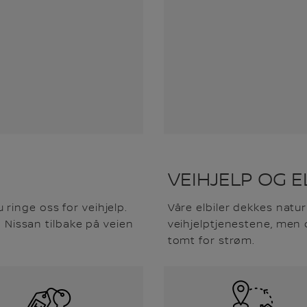
VEIHJELP OG E
ringe oss for veihjelp.
Våre elbiler dekkes natu
in Nissan tilbake på veien
veihjelptjenestene, men d
tomt for strøm.