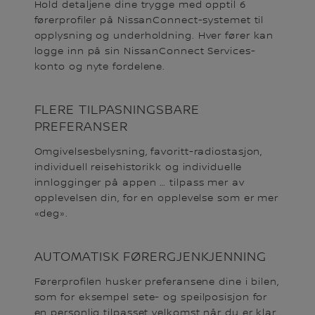
Hold detaljene dine trygge med opptil 6
førerprofiler på NissanConnect-systemet til
opplysning og underholdning. Hver fører kan
logge inn på sin NissanConnect Services-
konto og nyte fordelene.
FLERE TILPASNINGSBARE
PREFERANSER
Omgivelsesbelysning, favoritt-radiostasjon,
individuell reisehistorikk og individuelle
innlogginger på appen … tilpass mer av
opplevelsen din, for en opplevelse som er mer
«deg».
AUTOMATISK FØRERGJENKJENNING
Førerprofilen husker preferansene dine i bilen,
som for eksempel sete- og speilposisjon for
en personlig tilpasset velkomst når du er klar