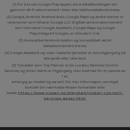
[1] For å bruke Google Play-appen, sikre datatilkoblingen din
gjennom Wi-Fi-abonnement i bilen eller telefondataforbindelse.
[2] Google, Android, Android Auto, Google Maps og andre merker er
varemerker som tilhører Google LLC. Digitale service-abonnement
som inkluderer Google Assistant, Google Maps og Google
Play (integrert Google), er inkludert i 5 år.
[3] Kompatibel Android-telefon og kompatibelt aktivt
dataabonnement kreves.
[4] Google Assistant og noen relaterte tjenester er ikke tilgjengelig på
alle språk eller i alle land.
[5] Tjenester som Trip Planner & Car Locator, Remote Control
Services, og Smart Alerts er tilgjengelig uten kostnad for en peiode av
1 år,
avhengig av modell og variant. For mer informasjon, vennligst
kontakt din nærmeste Nissan-forhandler eller
besøk
https://www.nissan.no/eierskap/nissan-connect-
services-apper.html