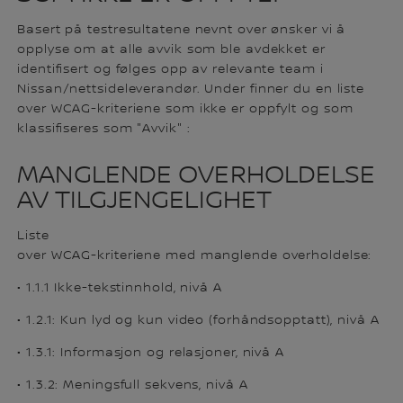
Basert på testresultatene nevnt over ønsker vi å
opplyse om at alle avvik som ble avdekket er
identifisert og følges opp av relevante team i
Nissan/nettsideleverandør. Under finner du en liste
over WCAG-kriteriene som ikke er oppfylt og som
klassifiseres som "Avvik" :
MANGLENDE OVERHOLDELSE
AV TILGJENGELIGHET
Liste
over WCAG-kriteriene med manglende overholdelse:
• 1.1.1 Ikke-tekstinnhold, nivå A
• 1.2.1: Kun lyd og kun video (forhåndsopptatt), nivå A
• 1.3.1: Informasjon og relasjoner, nivå A
• 1.3.2: Meningsfull sekvens, nivå A