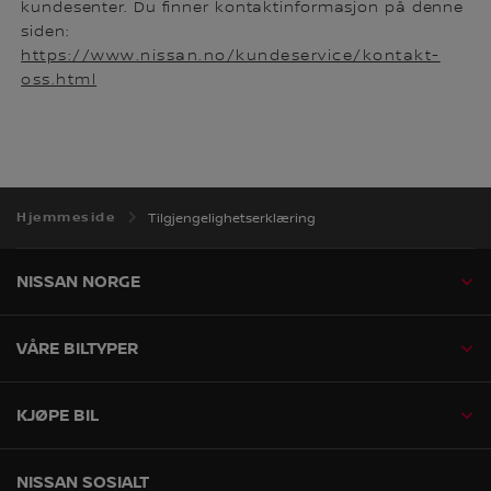
kundesenter. Du finner kontaktinformasjon på denne
siden:
https://www.nissan.no/kundeservice/kontakt-
oss.html
Hjemmeside
Tilgjengelighetserklæring
NISSAN NORGE
VÅRE BILTYPER
KJØPE BIL
NISSAN SOSIALT