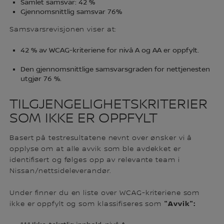
Samlet samsvar: 42 %
Gjennomsnittlig samsvar 76%
Samsvarsrevisjonen viser at:
42 % av WCAG-kriteriene for nivå A og AA er oppfylt.
Den gjennomsnittlige samsvarsgraden for nettjenesten
utgjør 76 %.
TILGJENGELIGHETSKRITERIER
SOM IKKE ER OPPFYLT
Basert på testresultatene nevnt over ønsker vi å
opplyse om at alle avvik som ble avdekket er
identifisert og følges opp av relevante team i
Nissan/nettsideleverandør.
Under finner du en liste over WCAG-kriteriene som
"Avvik":
ikke er oppfylt og som klassifiseres som