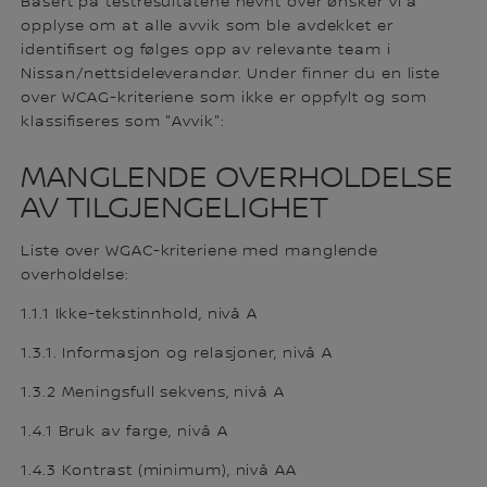
Basert på testresultatene nevnt over ønsker vi å
opplyse om at alle avvik som ble avdekket er
identifisert og følges opp av relevante team i
Nissan/nettsideleverandør. Under finner du en liste
over WCAG-kriteriene som ikke er oppfylt og som
klassifiseres som "Avvik":
MANGLENDE OVERHOLDELSE
AV TILGJENGELIGHET
Liste over WGAC-kriteriene med manglende
overholdelse:
1.1.1 Ikke-tekstinnhold, nivå A
1.3.1. Informasjon og relasjoner, nivå A
1.3.2 Meningsfull sekvens, nivå A
1.4.1 Bruk av farge, nivå A
1.4.3 Kontrast (minimum), nivå AA