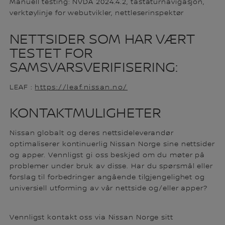
Manuell testing: NVDA 2024.4.2, tastaturnavigasjon,
verktøylinje for webutvikler, nettleserinspektør
NETTSIDER SOM HAR VÆRT
TESTET FOR
SAMSVARSVERIFISERING:
LEAF :
https://leaf.nissan.no/
KONTAKTMULIGHETER
Nissan globalt og deres nettsideleverandør
optimaliserer kontinuerlig Nissan Norge sine nettsider
og apper. Vennligst gi oss beskjed om du møter på
problemer under bruk av disse. Har du spørsmål eller
forslag til forbedringer angående tilgjengelighet og
universiell utforming av vår nettside og/eller apper?
Vennligst kontakt oss via Nissan Norge sitt