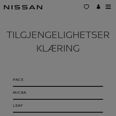
Gå
til
hovedinnhold
TILGJENGELIGHETSER
KLÆRING
PACE
MICRA
LEAF