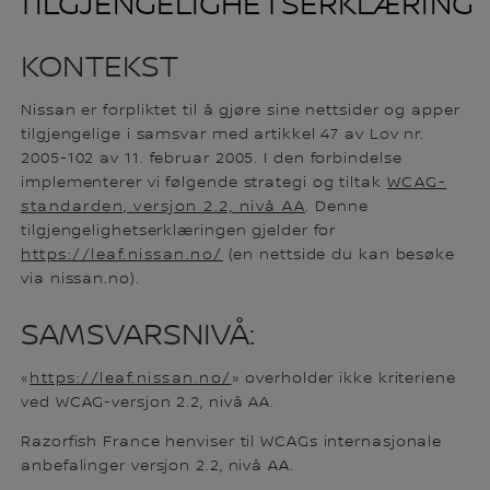
TILGJENGELIGHETSERKLÆRING
KONTEKST
Nissan er forpliktet til å gjøre sine nettsider og apper
tilgjengelige i samsvar med artikkel 47 av Lov nr.
2005-102 av 11. februar 2005. I den forbindelse
implementerer vi følgende strategi og tiltak
WCAG-
standarden, versjon 2.2, nivå AA
. Denne
tilgjengelighetserklæringen gjelder for
https://leaf.nissan.no/
(en nettside du kan besøke
via nissan.no).
SAMSVARSNIVÅ:
«
https://leaf.nissan.no/
» overholder ikke kriteriene
ved WCAG-versjon 2.2, nivå AA.
Razorfish France henviser til WCAGs internasjonale
anbefalinger versjon 2.2, nivå AA.