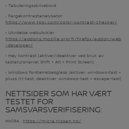
• Tabuleringsskrivebord
• Fargekontrastanalysator
https://www.tpgi.com/color-contrast-checker/
• Utvidelse webutvikler
https://addons.mozilla.org/fr/firefox/addon/web
-developer/
• Høy kontrast (aktiver/deaktiver ved bruk av
tastatursnarvei Shift + Alt + Print Screen).
• Windows forstørrelsesglass (aktiver: windows-tast +
pluss (+)-tast, deaktiver: windows-tast + escape-tast)
NETTSIDER SOM HAR VÆRT
TESTET FOR
SAMSVARSVERIFISERING:
MICRA :
https://micra.nissan.no/