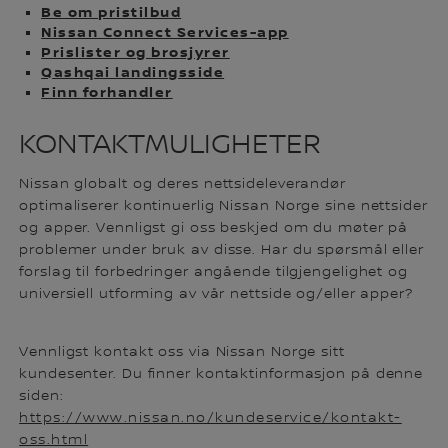
Be om pristilbud
Nissan Connect Services-app
Prislister og brosjyrer
Qashqai landingsside
Finn forhandler
KONTAKTMULIGHETER
Nissan globalt og deres nettsideleverandør
optimaliserer kontinuerlig Nissan Norge sine nettsider
og apper. Vennligst gi oss beskjed om du møter på
problemer under bruk av disse. Har du spørsmål eller
forslag til forbedringer angående tilgjengelighet og
universiell utforming av vår nettside og/eller apper?
Vennligst kontakt oss via Nissan Norge sitt
kundesenter. Du finner kontaktinformasjon på denne
siden:
https://www.nissan.no/kundeservice/kontakt-
oss.html