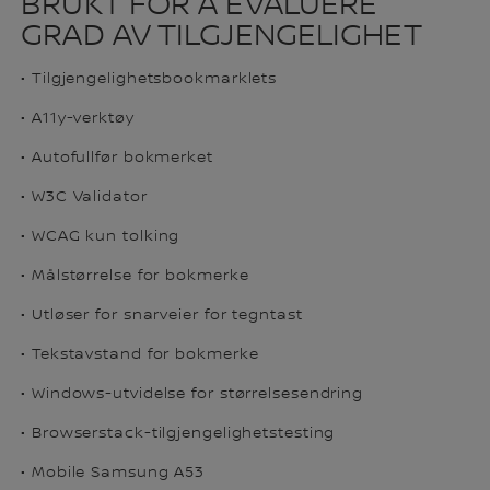
BRUKT FOR Å EVALUERE
GRAD AV TILGJENGELIGHET
• Tilgjengelighetsbookmarklets
• A11y-verktøy
• Autofullfør bokmerket
• W3C Validator
• WCAG kun tolking
• Målstørrelse for bokmerke
• Utløser for snarveier for tegntast
• Tekstavstand for bokmerke
• Windows-utvidelse for størrelsesendring
• Browserstack-tilgjengelighetstesting
• Mobile Samsung A53