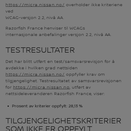
https://micra.nissan.no/
overholder ikke kriteriene
ved
WCAG-versjon 2.2, nivå AA.
Razorfish France henviser til WCAGs
internasjonale anbefalinger versjon 2.2, nivå AA.
TESTRESULTATER
Det har blitt utført en test/samsvarsrevisjon for å
avdekke i hvilken grad nettsiden
https://micra.nissan.no/
oppfyller krav om
tilgjengelighet. Testresultatet av samsvarsrevisjonen
for
https://micra.nissan.no
, utført av
nettsideleverandøren Razorfish France, viser:
Prosent av kriterier oppfylt: 28,13 %
TILGJENGELIGHETSKRITERIER
SOM IKKE ER OPPFYLT