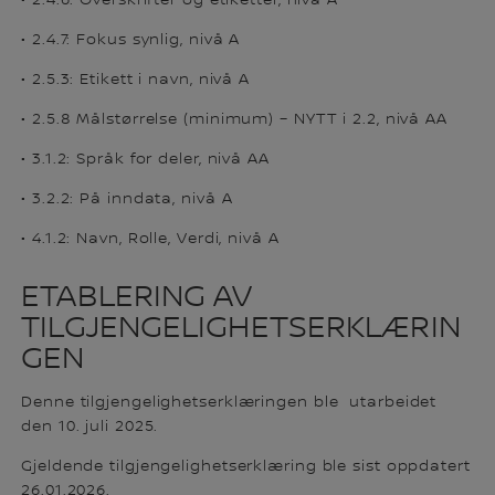
• 2.4.6: Overskrifter og etiketter, nivå A
• 2.4.7: Fokus synlig, nivå A
• 2.5.3: Etikett i navn, nivå A
• 2.5.8 Målstørrelse (minimum) – NYTT i 2.2, nivå AA
• 3.1.2: Språk for deler, nivå AA
• 3.2.2: På inndata, nivå A
• 4.1.2: Navn, Rolle, Verdi, nivå A
ETABLERING AV
TILGJENGELIGHETSERKLÆRIN
GEN
Denne tilgjengelighetserklæringen ble utarbeidet
den 10. juli 2025.
Gjeldende tilgjengelighetserklæring ble sist oppdatert
26.01.2026.