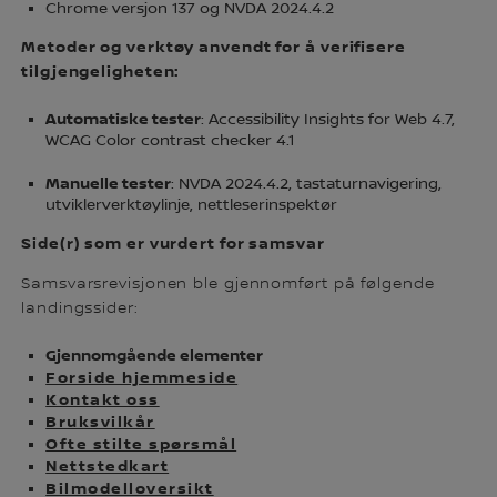
Chrome versjon 137 og NVDA 2024.4.2
Metoder og verktøy anvendt for å verifisere
tilgjengeligheten:
Automatiske tester
: Accessibility Insights for Web 4.7,
WCAG Color contrast checker 4.1
Manuelle tester
: NVDA 2024.4.2, tastaturnavigering,
utviklerverktøylinje, nettleserinspektør
Side(r) som er vurdert for samsvar
Samsvarsrevisjonen ble gjennomført på følgende
landingssider:
Gjennomgående elementer
Forside hjemmeside
Kontakt oss
Bruksvilkår
Ofte stilte spørsmål
Nettstedkart
Bilmodelloversikt