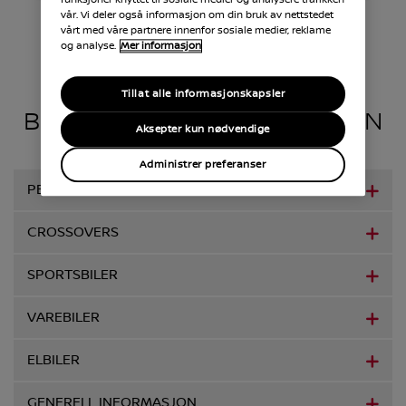
vår. Vi deler også informasjon om din bruk av nettstedet
vårt med våre partnere innenfor sosiale medier, reklame
og analyse.
Mer informasjon
Tillat alle informasjonskapsler
BIL - PRODUKTINFORMASJON
Aksepter kun nødvendige
Administrer preferanser
PERSONBILER
CROSSOVERS
SPORTSBILER
VAREBILER
ELBILER
GENERELL INFORMASJON