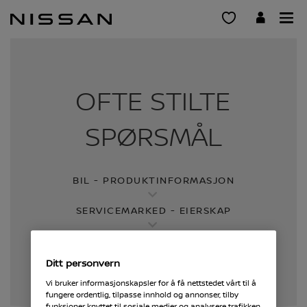
Gå
til
hovedinnhold
OFTE STILTE
SPØRSMÅL
BIL - PRODUKTINFORMASJON
SERVICEMARKED - EIERSKAP
NISSAN - INFORMASJON
Ditt personvern
Vi bruker informasjonskapsler for å få nettstedet vårt til å
fungere ordentlig, tilpasse innhold og annonser, tilby
funksjoner knyttet til sosiale medier og analysere trafikken