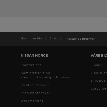
Hjemmeside
Biler
Prislister og brosjyrer
NISSAN NORGE
VÅRE BIL
Kontakt oss
Elbiler
Administrer dine
Elbil elle
kommunikasjonspreferanser
e-4ORCE f
Samfunnsansvar
Varebiler
Produsentansvar
Dekkmerking