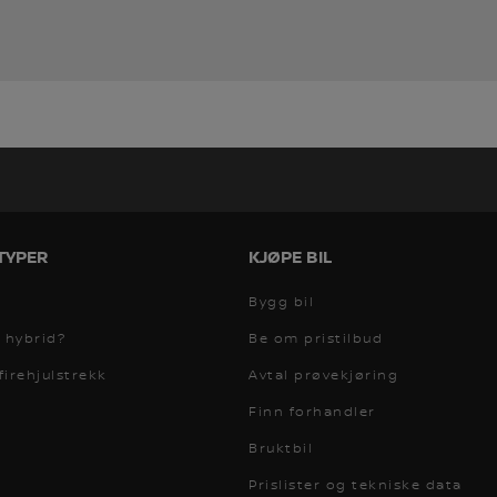
TYPER
KJØPE BIL
Bygg bil
r hybrid?
Be om pristilbud
irehjulstrekk
Avtal prøvekjøring
Finn forhandler
Bruktbil
Prislister og tekniske data