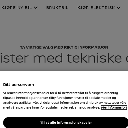
KJØPE NY BIL
BRUKTBIL
KJØR ELEKTRISK
TA VIKTIGE VALG MED RIKTIG INFORMASJON
lister med tekniske
handler
her
for mer informasjon om lokale pris
Ditt personvern
uforpliktende
pristilbud
.
Vi bruker informasjonskapsler for å få nettstedet vårt til å fungere ordentlig,
tilpasse innhold og annonser, tilby funksjoner knyttet til sosiale medier og
analysere trafikken vår. Vi deler også informasjon om din bruk av nettstedet vårt
med våre partnere innenfor sosiale medier, reklame og analyse.
Mer informasjon
Tillat alle informasjonskapsler