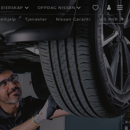
EIERSKAP
OPPDAG NISSAN
eihjelp
Tjenester
Nissan Garanti
VIS MER