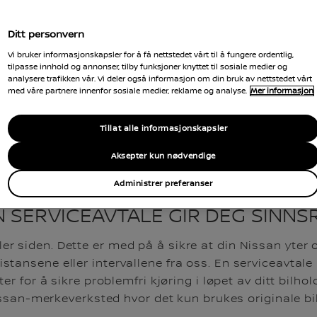
Ditt personvern
Vi bruker informasjonskapsler for å få nettstedet vårt til å fungere ordentlig,
tilpasse innhold og annonser, tilby funksjoner knyttet til sosiale medier og
analysere trafikken vår. Vi deler også informasjon om din bruk av nettstedet vårt
med våre partnere innenfor sosiale medier, reklame og analyse.
Mer informasjon
Tillat alle informasjonskapsler
Aksepter kun nødvendige
Administrer preferanser
N SERVICEAVTALE GIR DEG SINNS
ler siden. Dette er med på å sikre at din Nissan yter 
distansene eller intervallene fra oss. En serviceavtale
r for å sikre problemfri kjøring i løpet av ditt bilh
issan-merkeverksted hvor det kun brukes originale bild