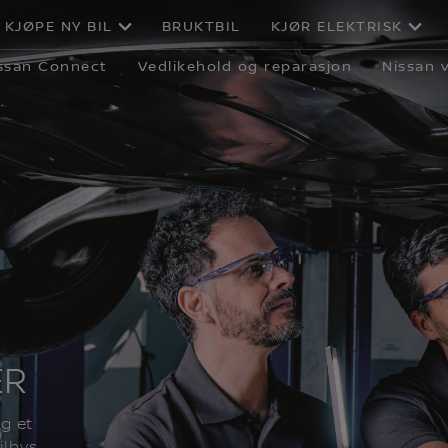
KJØPE NY BIL
BRUKTBIL
KJØR ELEKTRISK
ssan Connect
Vedlikehold og reparasjon
Nissan v
ER
g et
ilbys