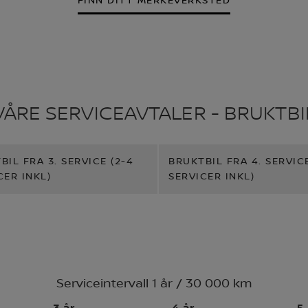
FINN DITT MERKEVERKSTED
VÅRE SERVICEAVTALER - BRUKTBI
BIL FRA 3. SERVICE (2-4
BRUKTBIL FRA 4. SERVICE
CER INKL)
SERVICER INKL)
Serviceintervall 1 år / 30 000 km
3 år
4 år
5 