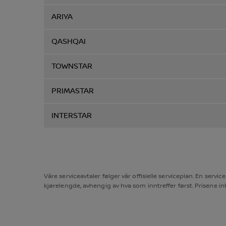
ARIYA
QASHQAI
TOWNSTAR
PRIMASTAR
INTERSTAR
Våre serviceavtaler følger vår offisielle serviceplan. En se
kjørelengde, avhengig av hva som inntreffer først. Prisene inkl