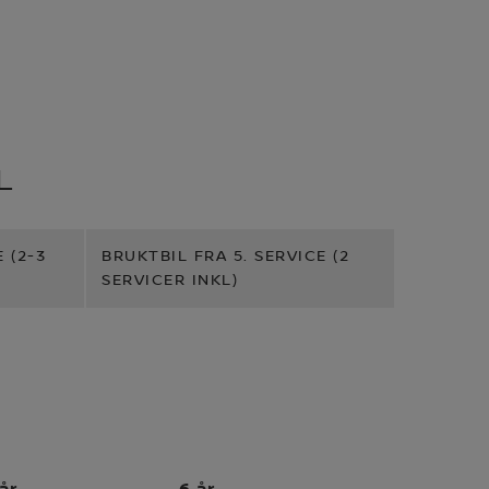
L
 (2-3
BRUKTBIL FRA 5. SERVICE (2
SERVICER INKL)
år
6 år