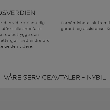
DSVERDIEN
er den videre. Samtidig
Forhåndsbetal alt fremti
utført alle anbefalte
garanti og assistanse. K
kan du betrygge den
. Dette gjør med andre ord
selge den videre.
VÅRE SERVICEAVTALER - NYBIL