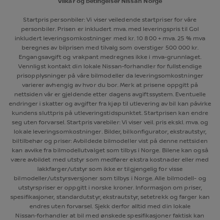
Vilkår og betingelser Nissan Norge
Startpris personbiler: Vi viser veiledende startpriser for våre
personbiler. Prisen er inkludert mva. med leveringspris til Gol
inkludert leveringsomkostninger med kr. 10 800 + mva. 25 % mva
beregnes av bilprisen med tilvalg som overstiger 500 000 kr.
Engangsavgift og vrakpant medregnes ikke i mva-grunnlaget.
Vennligst kontakt din lokale Nissan-forhandler for fullstendige
prisopplysninger på våre bilmodeller da leveringsomkostninger
varierer avhengig av hvor du bor. Merk at prisene oppgitt på
nettsiden vår er gjeldende etter dagens avgiftssystem. Eventuelle
endringer i skatter og avgifter fra kjøp til utlevering av bil kan påvirke
kundens sluttpris på utleveringstidspunktet. Startprisen kan endre
seg uten forvarsel. Startpris varebiler: Vi viser veil. pris ekskl. mva. og
lokale leveringsomkostninger. Bilder, bilkonfigurator, ekstrautstyr,
biltilbehør og priser: Avbildede bilmodeller vist på denne nettsiden
kan avvike fra bilmodellutvalget som tilbys i Norge. Bilene kan også
være avbildet med utstyr som medfører ekstra kostnader eller med
lakkfarger/utstyr som ikke er tilgjengelig for visse
bilmodeller/utstyrsversjoner som tilbys i Norge. Alle bilmodell- og
utstyrspriser er oppgitt i norske kroner. Informasjon om priser,
spesifikasjoner, standardutstyr, ekstrautstyr, setetrekk og farger kan
endres uten forvarsel. Sjekk derfor alltid med din lokale
Nissan‑forhandler at bil med ønskede spesifikasjoner faktisk kan