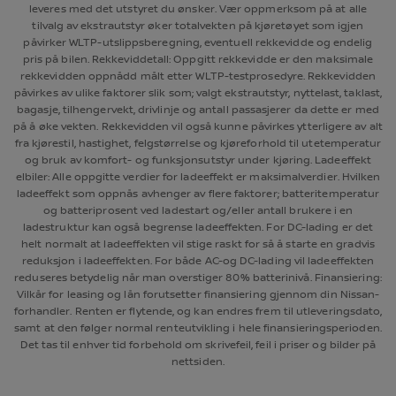
leveres med det utstyret du ønsker. Vær oppmerksom på at alle
tilvalg av ekstrautstyr øker totalvekten på kjøretøyet som igjen
påvirker WLTP-utslippsberegning, eventuell rekkevidde og endelig
pris på bilen. Rekkeviddetall: Oppgitt rekkevidde er den maksimale
rekkevidden oppnådd målt etter WLTP-testprosedyre. Rekkevidden
påvirkes av ulike faktorer slik som; valgt ekstrautstyr, nyttelast, taklast,
bagasje, tilhengervekt, drivlinje og antall passasjerer da dette er med
på å øke vekten. Rekkevidden vil også kunne påvirkes ytterligere av alt
fra kjørestil, hastighet, felgstørrelse og kjøreforhold til utetemperatur
og bruk av komfort- og funksjonsutstyr under kjøring. Ladeeffekt
elbiler: Alle oppgitte verdier for ladeeffekt er maksimalverdier. Hvilken
ladeeffekt som oppnås avhenger av flere faktorer; batteritemperatur
og batteriprosent ved ladestart og/eller antall brukere i en
ladestruktur kan også begrense ladeeffekten. For DC-lading er det
helt normalt at ladeeffekten vil stige raskt for så å starte en gradvis
reduksjon i ladeeffekten. For både AC-og DC-lading vil ladeeffekten
reduseres betydelig når man overstiger 80% batterinivå. Finansiering:
Vilkår for leasing og lån forutsetter finansiering gjennom din Nissan-
forhandler. Renten er flytende, og kan endres frem til utleveringsdato,
samt at den følger normal renteutvikling i hele finansieringsperioden.
Det tas til enhver tid forbehold om skrivefeil, feil i priser og bilder på
nettsiden.