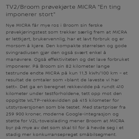
TV2/Broom prøvekjørte MICRA "En ting
imponerer stort"
Nye MICRA får mye ros i Broom sin ferske
prøvekjøringstest som trekker særlig frem at MICRA
er lettkjørt, brukervennlig, har et lavt forbruk og er
morsom å kjøre. Den kompakte størrelsen og gode
svingradiusen gjør den også svært enkel å
manøvrere. Også effektiviteten og det lave forbruket
imponerer. På Broom sin 82 kilometer lange
testrunde endte MICRA på kun 11,3 kWh/100 km – et
resultat de omtaler som «blant de laveste vi har
sett». Det ga en beregnet rekkevidde på rundt 410
kilometer under testforholdene, tett opp mot den
oppgitte WLTP-rekkevidden på 415 kilometer for
utstyrsversjonen som ble testet. Med startpriser fra
259 900 kroner, moderne Google-integrasjon og
støtte for V2L-toveislading mener Broom at MICRA
byr på mye av det som skal til for å hevde seg i et
stadig mer konkurransepreget småbilsegment.