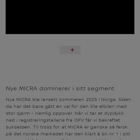
Nye MICRA dominerer i sitt segment
Nye MICRA ble lansert sommeren 2025 i Norge. Siden
da har det bare gått én vei for den lille elbilen med
stor sjarm - nemlig oppover. Når vi tar et dypdykk
ned i registreringstallene fra OFV får vi bekreftet
suksessen. Til tross for at MICRA er ganske så fersk
på det norske markedet har den klart å bli nr. 1 i sitt