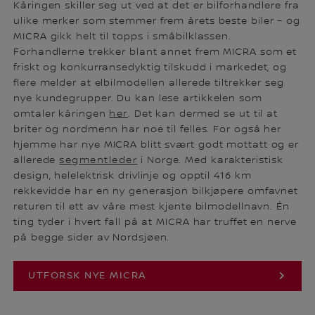
Kåringen skiller seg ut ved at det er bilforhandlere fra
ulike merker som stemmer frem årets beste biler – og
MICRA gikk helt til topps i småbilklassen.
Forhandlerne trekker blant annet frem MICRA som et
friskt og konkurransedyktig tilskudd i markedet, og
flere melder at elbilmodellen allerede tiltrekker seg
nye kundegrupper. Du kan lese artikkelen som
omtaler kåringen
her
. Det kan dermed se ut til at
briter og nordmenn har noe til felles. For også her
hjemme har nye MICRA blitt svært godt mottatt og er
allerede
segmentleder
i Norge. Med karakteristisk
design, helelektrisk drivlinje og opptil 416 km
rekkevidde har en ny generasjon bilkjøpere omfavnet
returen til ett av våre mest kjente bilmodellnavn. Én
ting tyder i hvert fall på at MICRA har truffet en nerve
på begge sider av Nordsjøen.
UTFORSK NYE MICRA