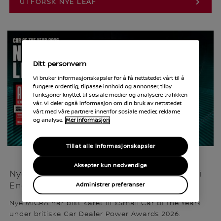
UTFORSK NYE LEAF
Ditt personvern
Vi bruker informasjonskapsler for å få nettstedet vårt til å
fungere ordentlig, tilpasse innhold og annonser, tilby
funksjoner knyttet til sosiale medier og analysere trafikken
vår. Vi deler også informasjon om din bruk av nettstedet
vårt med våre partnere innenfor sosiale medier, reklame
og analyse.
Mer informasjon
Tillat alle informasjonskapsler
Aksepter kun nødvendige
Nye MICRA kåret til «Årets småbil 2026» i
England
Administrer preferanser
Nye MICRA har blitt kåret til «Small Car of the Year»
under britiske Car Dealer Power Awards 2026.