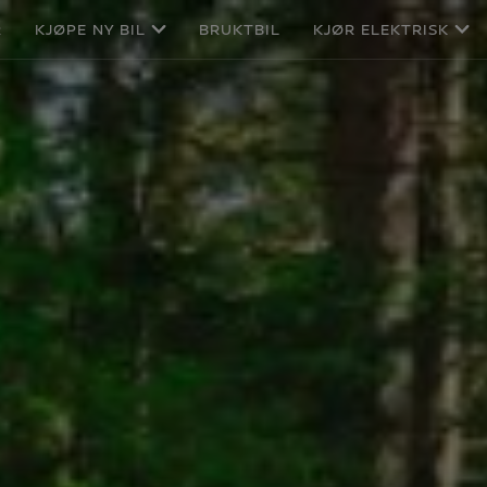
R
KJØPE NY BIL
BRUKTBIL
KJØR ELEKTRISK