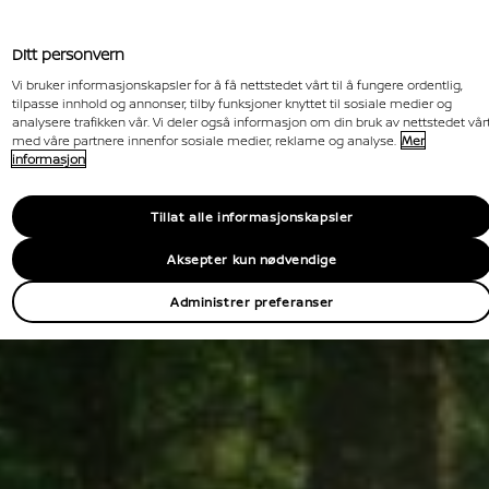
Ditt personvern
Vi bruker informasjonskapsler for å få nettstedet vårt til å fungere ordentlig,
tilpasse innhold og annonser, tilby funksjoner knyttet til sosiale medier og
analysere trafikken vår. Vi deler også informasjon om din bruk av nettstedet vår
med våre partnere innenfor sosiale medier, reklame og analyse.
Mer
informasjon
Tillat alle informasjonskapsler
Aksepter kun nødvendige
Administrer preferanser