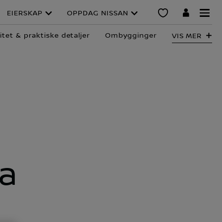
EIERSKAP
OPPDAG NISSAN
litet & praktiske detaljer
Ombygginger
VIS MER
da