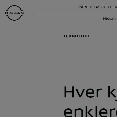
Gå
VÅRE BILMODELLE
til
hovedinnhold
Nissan
TEKNOLOGI
Hver k
enkler