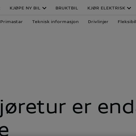
R
KJØPE NY BIL
BRUKTBIL
KJØR ELEKTRISK
 Primastar
Teknisk informasjon
Drivlinjer
Fleksibi
jøretur er en
e