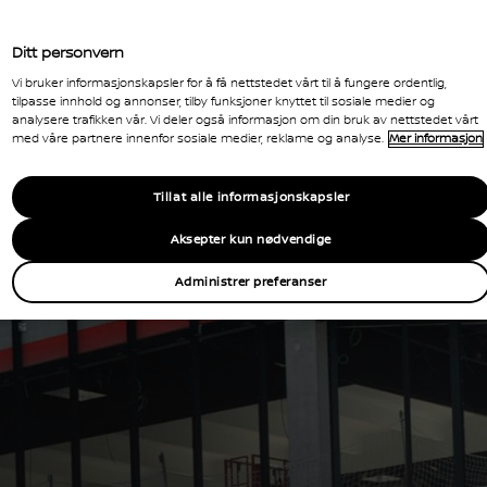
Ditt personvern
r mye mer enn en komfortabel arbeidsplass.
Vi bruker informasjonskapsler for å få nettstedet vårt til å fungere ordentlig,
tilpasse innhold og annonser, tilby funksjoner knyttet til sosiale medier og
ganisert mobilt kontor.
analysere trafikken vår. Vi deler også informasjon om din bruk av nettstedet vårt
med våre partnere innenfor sosiale medier, reklame og analyse.
Mer informasjon
Tillat alle informasjonskapsler
Aksepter kun nødvendige
Administrer preferanser