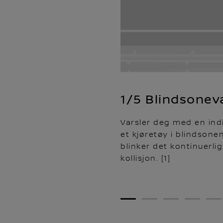
1/5 Blindsonev
Varsler deg med en indik
et kjøretøy i blindsonen
blinker det kontinuerli
kollisjon. [1]
1
2
3
4
5