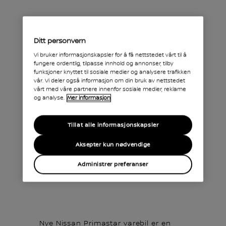
Ditt personvern
Vi bruker informasjonskapsler for å få nettstedet vårt til å
fungere ordentlig, tilpasse innhold og annonser, tilby
funksjoner knyttet til sosiale medier og analysere trafikken
vår. Vi deler også informasjon om din bruk av nettstedet
vårt med våre partnere innenfor sosiale medier, reklame
og analyse.
Mer informasjon
Tillat alle informasjonskapsler
Aksepter kun nødvendige
Lastekapasitet
Administrer preferanser
Nye Nissan Primastar varebil er en