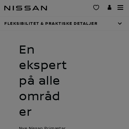
Gå
til
hovedinnhold
FLEKSIBILITET & PRAKTISKE DETALJER
KOMFORTABEL OG PRAKTISK
En
ekspert
på alle
områd
er
Nye Nissan Primastar