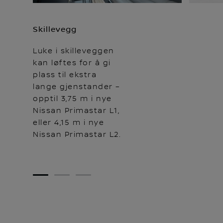
Skillevegg
Luke i skilleveggen
kan løftes for å gi
plass til ekstra
lange gjenstander –
opptil 3,75 m i nye
Nissan Primastar L1,
eller 4,15 m i nye
Nissan Primastar L2.
1
2
3