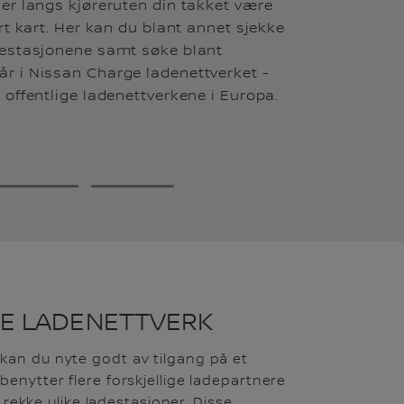
ner langs kjøreruten din takket være
ert kart. Her kan du blant annet sjekke
destasjonene samt søke blant
r i Nissan Charge ladenettverket -
 offentlige ladenettverkene i Europa.
7
8
E LADENETTVERK
an du nyte godt av tilgang på et
enytter flere forskjellige ladepartnere
n rekke ulike ladestasjoner. Disse