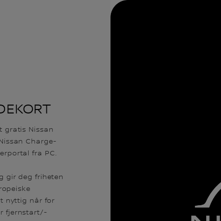
ADEKORT
t gratis Nissan
 Nissan Charge-
erportal fra PC.
g gir deg friheten
uropeiske
t nyttig når for
 fjernstart/-