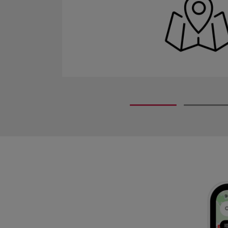
arge-
-
". Her kan
 på
er "Hjelp".
1
2