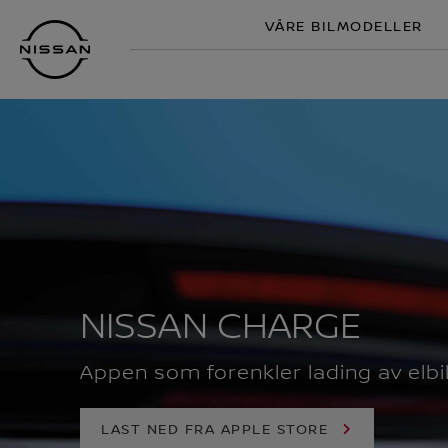
Gå
VÅRE BILMODELLER
til
hovedinnhold
NISSAN CHARGE
Appen som forenkler lading av elbi
LAST NED FRA APPLE STORE