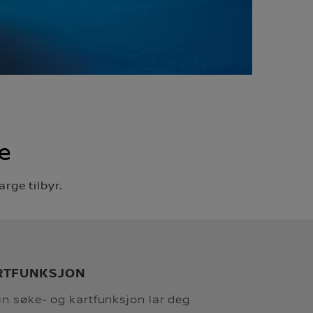
e
rge tilbyr.
ARTFUNKSJON
n søke- og kartfunksjon lar deg