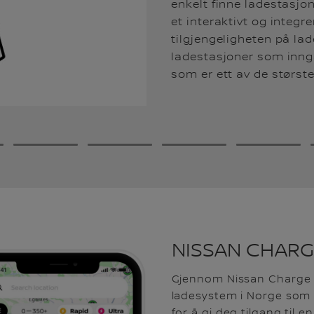
enkelt finne ladestasjo
et interaktivt og integr
tilgjengeligheten på la
ladestasjoner som inngå
som er ett av de største
3
4
5
6
NISSAN CHARG
Gjennom Nissan Charge k
ladesystem i Norge som b
for å gi deg tilgang til e