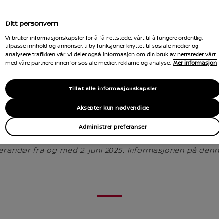
Ditt personvern
Vi bruker informasjonskapsler for å få nettstedet vårt til å fungere ordentlig,
tilpasse innhold og annonser, tilby funksjoner knyttet til sosiale medier og
analysere trafikken vår. Vi deler også informasjon om din bruk av nettstedet vårt
med våre partnere innenfor sosiale medier, reklame og analyse.
Mer informasjon
Tillat alle informasjonskapsler
Aksepter kun nødvendige
Administrer preferanser
erandør fra og med 2. juni 2025. Informasjonen på den