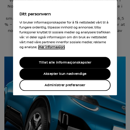
Vår nye MICRA har fått en svært god mottakelse i
Norge siden lanseringen i slutten av 2025. Allerede i
2026 er MICRA den mestselgende elbilen i
Ditt personvern
småbilsegmentet, med en markedsandel på hele 26,5
Vi bruker informasjonskapsler for å få nettstedet vårt til å
% – klart foran neste konkurrent. Tall fra OFV* viser at
fungere ordentlig, tilpasse innhold og annonser, tilby
norske elbilkunder setter pris på kombinasjonen av
funksjoner knyttet til sosiale medier og analysere trafikken
moderne design, effektiv elektrisk drivlinje og
vår. Vi deler også informasjon om din bruk av nettstedet
vårt med våre partnere innenfor sosiale medier, reklame
praktiske løsninger.
og analyse.
Mer informasjon
Tillat alle informasjonskapsler
Aksepter kun nødvendige
Administrer preferanser