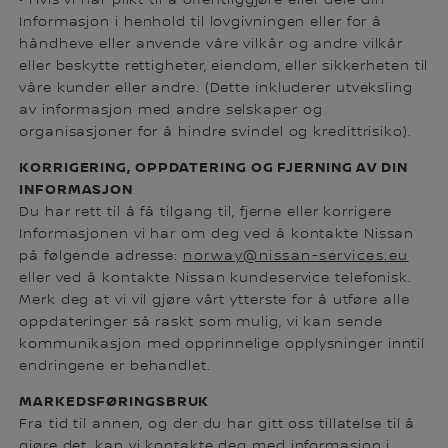
Informasjon i henhold til lovgivningen eller for å
håndheve eller anvende våre vilkår og andre vilkår
eller beskytte rettigheter, eiendom, eller sikkerheten til
våre kunder eller andre. (Dette inkluderer utveksling
av informasjon med andre selskaper og
organisasjoner for å hindre svindel og kredittrisiko).
KORRIGERING, OPPDATERING OG FJERNING AV DIN
INFORMASJON
Du har rett til å få tilgang til, fjerne eller korrigere
Informasjonen vi har om deg ved å kontakte Nissan
på følgende adresse:
norway@nissan-services.eu
eller ved å kontakte Nissan kundeservice telefonisk.
Merk deg at vi vil gjøre vårt ytterste for å utføre alle
oppdateringer så raskt som mulig, vi kan sende
kommunikasjon med opprinnelige opplysninger inntil
endringene er behandlet.
MARKEDSFØRINGSBRUK
Fra tid til annen, og der du har gitt oss tillatelse til å
gjøre det, kan vi kontakte deg med informasjon i