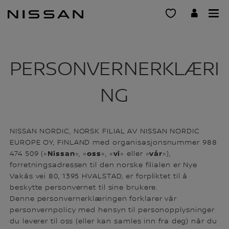
Gå
til
hovedinnhold
PERSONVERNERKLÆRI
NG
NISSAN NORDIC, NORSK FILIAL AV NISSAN NORDIC
EUROPE OY, FINLAND med organisasjonsnummer 988
Nissan
oss
vi
vår
474 509 («
», «
», «
» eller «
»),
forretningsadressen til den norske filialen er Nye
Vakås vei 80, 1395 HVALSTAD, er forpliktet til å
beskytte personvernet til sine brukere.
Denne personvernerklæringen forklarer vår
personvernpolicy med hensyn til personopplysninger
du leverer til oss (eller kan samles inn fra deg) når du