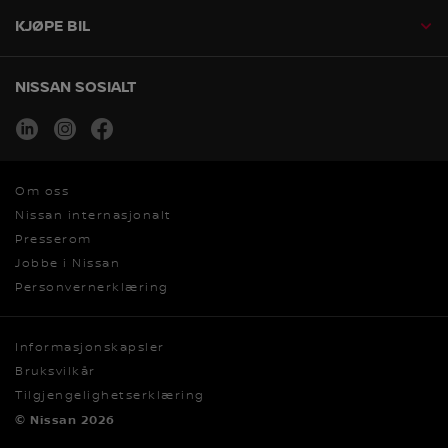
KJØPE BIL
NISSAN SOSIALT
linkedin
instagram
facebook
Om oss
Nissan internasjonalt
Presserom
Jobbe i Nissan
Personvernerklæring
Informasjonskapsler
Bruksvilkår
Tilgjengelighetserklæring
© Nissan 2026