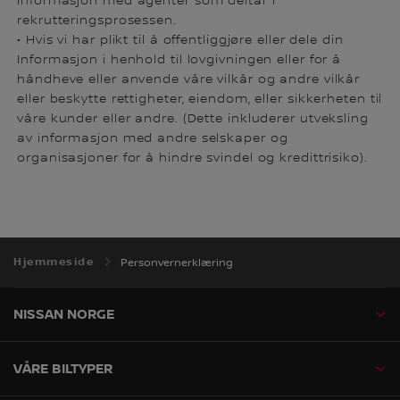
Informasjon med agenter som deltar i
rekrutteringsprosessen.
• Hvis vi har plikt til å offentliggjøre eller dele din
Informasjon i henhold til lovgivningen eller for å
håndheve eller anvende våre vilkår og andre vilkår
eller beskytte rettigheter, eiendom, eller sikkerheten til
våre kunder eller andre. (Dette inkluderer utveksling
av informasjon med andre selskaper og
organisasjoner for å hindre svindel og kredittrisiko).
Hjemmeside
Personvernerklæring
NISSAN NORGE
VÅRE BILTYPER