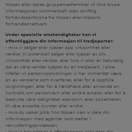
Nissan eller deres gruppemedlemmer vil ikke bruke
informasjonen kommersielt uten skriftlig
forhåndssamtykke fra Nissan eller Nissans
forhandlernettverk.
Under spesielle omstendigheter kan vi
offentliggjøre din Informasjon til tredjeparter:
• Hvis vi selger eller kjøper opp virksomhet eller
verdier, til potensiell selger eller kjøper av slik
virksomhet eller verdier, eller hvis vi eller en betydelig
del av våre verdier kjøpes av en tredjepart. I slike
tilfeller vil personopplysninger vi har innhentet være
en av verdiene som overføres; eller for å oppfylle
lovgivningen, eller for å håndheve eller anvende en
kontrakt om personvern eller andre avtaler; eller for å
beskytte våre rettigheter, eiendom, eller sikkerheten
til våre ansatte, kunder eller andre.
• Hvis du søker jobb hos Nissan kan vi dele din
Informasjon med agenter som deltar i
rekrutteringsprosessen.
• Hvis vi har plikt til å offentliggjøre eller dele din