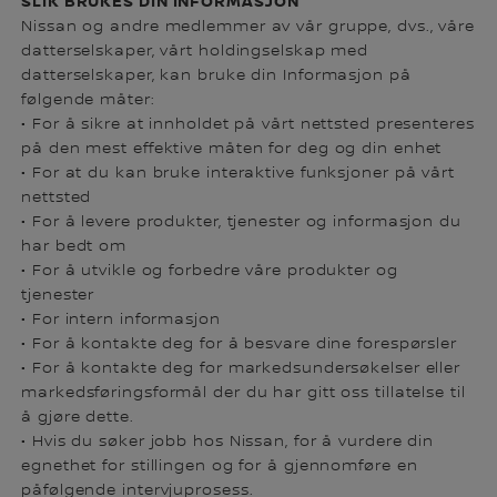
SLIK BRUKES DIN INFORMASJON
Nissan og andre medlemmer av vår gruppe, dvs., våre
datterselskaper, vårt holdingselskap med
datterselskaper, kan bruke din Informasjon på
følgende måter:
• For å sikre at innholdet på vårt nettsted presenteres
på den mest effektive måten for deg og din enhet
• For at du kan bruke interaktive funksjoner på vårt
nettsted
• For å levere produkter, tjenester og informasjon du
har bedt om
• For å utvikle og forbedre våre produkter og
tjenester
• For intern informasjon
• For å kontakte deg for å besvare dine forespørsler
• For å kontakte deg for markedsundersøkelser eller
markedsføringsformål der du har gitt oss tillatelse til
å gjøre dette.
• Hvis du søker jobb hos Nissan, for å vurdere din
egnethet for stillingen og for å gjennomføre en
påfølgende intervjuprosess.