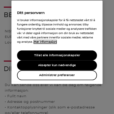
BEHANDLINGSANSVARLIG
Ditt personvern
Vi bruker informasjonskapsler for å få nettstedet vårt til å
fungere ordentlig, tilpasse innhold og annonser, tilby
funksjoner knyttet til sosiale medier og analysere trafikken
NISSAN NORDIC, NORSK FILIAL AV NISSAN NORDIC
vår. Vi deler også informasjon om din bruk av nettstedet
EUROPE OY, FINLAND er behandlingsansvarlig etter
vårt med våre partnere innenfor sosiale medier, reklame
og analyse.
Mer informasjon
Loven, og kan kontaktes på adressen ovenfor.
Tillat alle informasjonskapsler
Aksepter kun nødvendige
DIN INFORMASJON
Administrer preferanser
Du kan sende oss eller vi kan be deg om følgende
informasjon:
• Fullt navn
• Adresse og postnummer
• Kontaktopplysninger (slik som e-postadresse
og/eller telefonnumre)