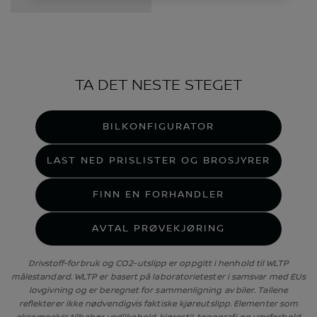
TA DET NESTE STEGET
BILKONFIGURATOR
LAST NED PRISLISTER OG BROSJYRER
FINN EN FORHANDLER
AVTAL PRØVEKJØRING
Drivstoff-forbruk og CO2-utslipp er oppgitt i henhold til WLTP
målestandard. WLTP er basert på laboratorietester i samsvar med EUs
lovgivning og er beregnet for sammenligning av biler. Tallene
reflekterer ikke nødvendigvis faktiske kjøreutslipp. Elementer som