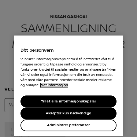
NISSAN QASHQAI
SAMMENLIGNING
MELLOM MODELLER
Ditt personvern
Vi bruker informasjonskapsler for å få nettstedet vårt til å
fungere ordentlig, tilpasse innhold og annonser, tilby
funksjoner knyttet til sosiale medier og analysere trafikken
Velg variant og versjon fra dropdown-menyen for å
vår. Vi deler også informasjon om din bruk av nettstedet
sammenligne flere biler
vårt med våre partnere innenfor sosiale medier, reklame
og analyse.
Mer informasjon
VELG BIL
Tillat alle informasjonskapsler
Modell
Aksepter kun nødvendige
Administrer preferanser
LEGG TIL EN
MODELL