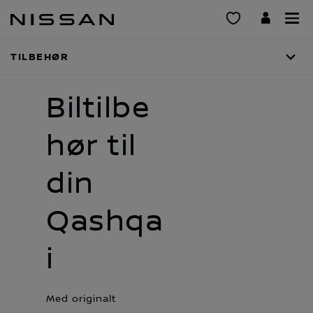
Gå
til
hovedinnhold
TILBEHØR
Biltilbe
hør til
din
Qashqa
i
Med originalt