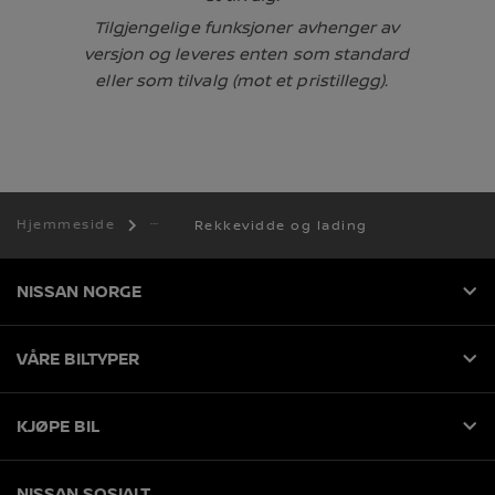
Tilgjengelige funksjoner avhenger av
versjon og leveres enten som standard
eller som tilvalg (mot et pristillegg).
Hjemmeside
Rekkevidde og lading
NISSAN NORGE
VÅRE BILTYPER
KJØPE BIL
NISSAN SOSIALT