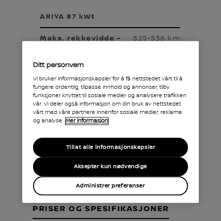
ARIYA 87 kWt
525-536 km
Ditt personvern
18,1-18,4
Vi bruker informasjonskapsler for å få nettstedet vårt til å
fungere ordentlig, tilpasse innhold og annonser, tilby
funksjoner knyttet til sosiale medier og analysere trafikken
ARIYA e-4ORCE 87 kWt
vår. Vi deler også informasjon om din bruk av nettstedet
vårt med våre partnere innenfor sosiale medier, reklame
og analyse.
Mer informasjon
498-515 km
Tillat alle informasjonskapsler
19,7-20,4
Aksepter kun nødvendige
Administrer preferanser
PRISER OG SPESIFIKASJONER