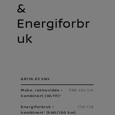
&
Energiforbr
Uk
ARIYA 63 kWt
398-404 km
17,6-17,8