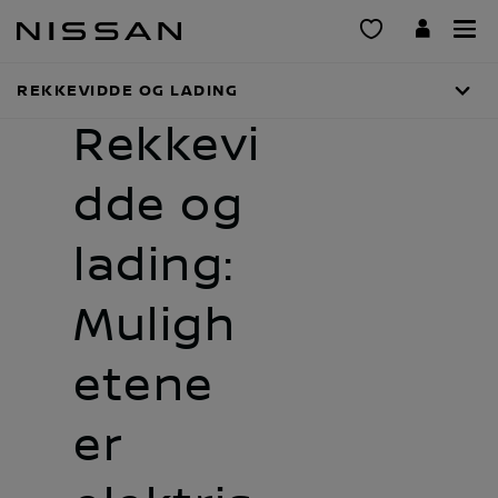
Gå
til
hovedinnhold
REKKEVIDDE OG LADING
Rekkevi
dde og
lading:
Muligh
etene
er