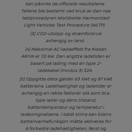
kan påvirke de offisielle resultatene.
Tallene ble bestemt ved bruk av den nye
testprosedyren Worldwide Harmonized
Light Vehicles Test Procedure (WLTP).
[3] CO2-utslipp og strømforbruk
avhengig av land.
[4] Maksimal AC-ladeeffekt fra Nissan
ARIYA er 7,0 kW. Den angitte ladetiden er
basert på lading med en type 2-
ladekabel (modus 3) 32A.
[5] Oppgitte data gjelder 63 kWt og 87 kWt
batteriene. Ladehastighet og ladetider er
avhengig en rekke faktorer slik som bl.a.
type lader og dens tilstand,
batteritemperatur og temperatur i
ladeomgivelsene. I kaldt klima kan bilens
batterivarmefunksjon måtte aktiveres for
å forbedre ladehastigheten, først og