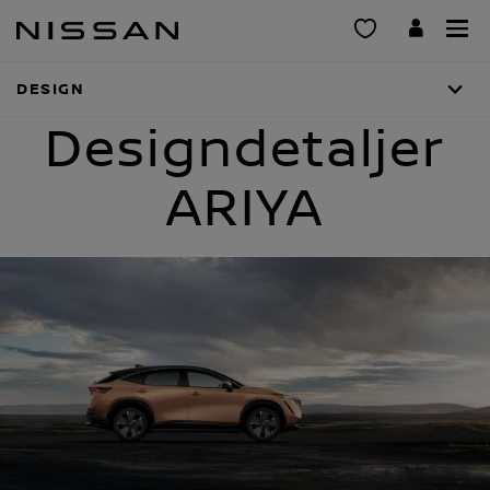
Gå
til
hovedinnhold
DESIGN
Designdetaljer
ARIYA