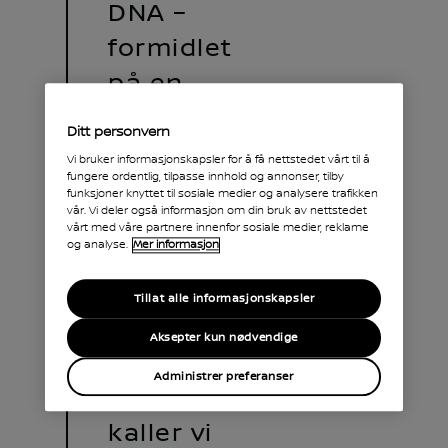
DNA –
formidlet
på en
enkel,
Ditt personvern
men
Vi bruker informasjonskapsler for å få nettstedet vårt til å
fungere ordentlig, tilpasse innhold og annonser, tilby
likevel
funksjoner knyttet til sosiale medier og analysere trafikken
vår. Vi deler også informasjon om din bruk av nettstedet
kraftig
vårt med våre partnere innenfor sosiale medier, reklame
og analyse.
Mer informasjon
og
moderne
Tillat alle informasjonskapsler
måte –
Aksepter kun nødvendige
dette
Administrer preferanser
designet
kaller vi