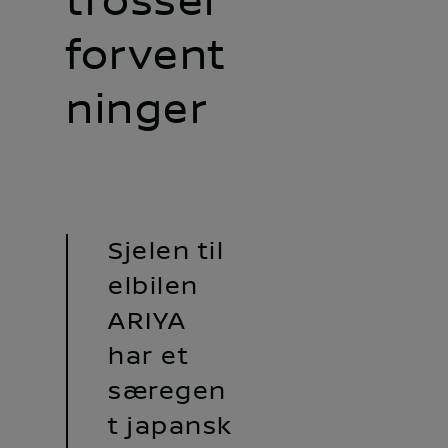
trosser
forvent
ninger
Sjelen til
elbilen
ARIYA
har et
særegen
t japansk