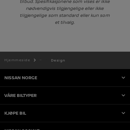
tilbud. Spesifikasjonene som vises er ikke
nødvendigvis tilgjengelige eller ikke
tilgjengelige som standard eller kun som
et tilvalg.
Hjemmeside
Design
NISSAN NORGE
VÅRE BILTYPER
KJØPE BIL