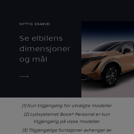
NYTTIG SNARVEI
Se elbilens
dimensjoner
og mål
[1] Kun tilgjengelig for utvalgte modeller
[2] Lydsystemet Bose® Personal er kun
tilgjengelig på visse modeller.
[3] Tilgjengelige funksjoner avhenger av