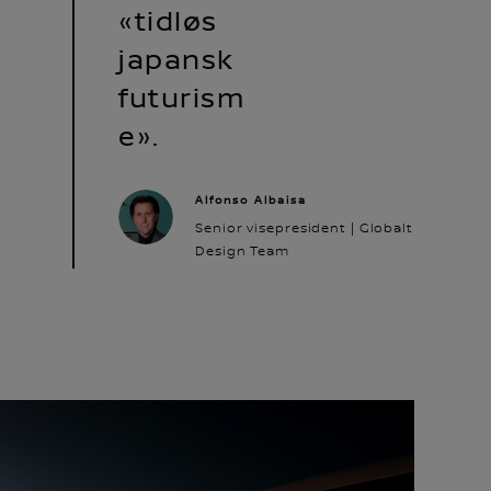
«tidløs
japansk
futurism
e».
Alfonso Albaisa
Senior visepresident | Globalt
Design Team