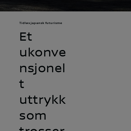
Tidløs japansk futurisme
Et
ukonve
nsjonel
t
uttrykk
som