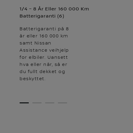
1/4 – 8 År Eller 160 000 Km
Batterigaranti (6)
Batterigaranti på 8
år eller 160 000 km
samt Nissan
Assistance veihjelp
for elbiler. Uansett
hva eller når, så er
du fullt dekket og
beskyttet.
1
2
3
4