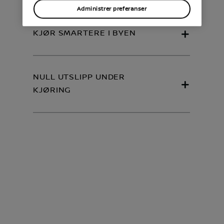
artner
Administrer preferanser
KJØR SMARTERE I BYEN
NULL UTSLIPP UNDER
KJØRING