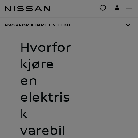
Gå
til
hovedinnhold
HVORFOR KJØRE EN ELBIL
Hvorfor
kjøre
en
elektris
k
varebil