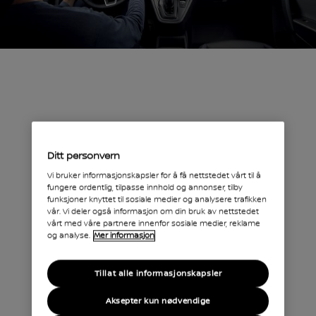
Ditt personvern
Vi bruker informasjonskapsler for å få nettstedet vårt til å
fungere ordentlig, tilpasse innhold og annonser, tilby
HVORFOR KJØRE EN ELBIL?
funksjoner knyttet til sosiale medier og analysere trafikken
vår. Vi deler også informasjon om din bruk av nettstedet
Din
vårt med våre partnere innenfor sosiale medier, reklame
og analyse.
Mer informasjon
bærekraftig
e
Tillat alle informasjonskapsler
forretningsp
Aksepter kun nødvendige