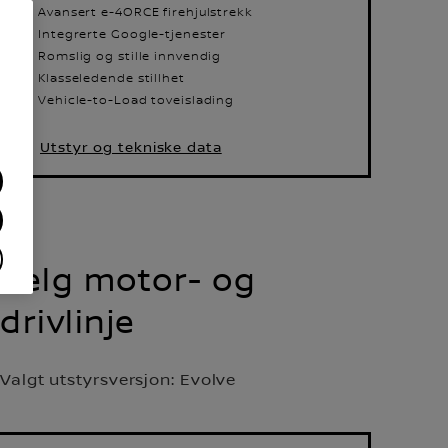
Avansert e-4ORCE firehjulstrekk
Integrerte Google-tjenester
Romslig og stille innvendig
Klasseledende stillhet
Vehicle-to-Load toveislading
Utstyr og tekniske data
Velg motor- og
drivlinje
Valgt utstyrsversjon:
Evolve