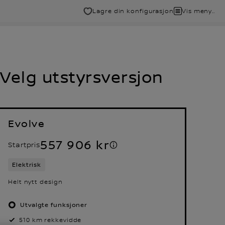
Lagre din konfigurasjon
Vis meny..
Velg utstyrsversjon
Evolve
557 906 kr
Startpris
Elektrisk
Helt nytt design
Utvalgte funksjoner
510 km rekkevidde