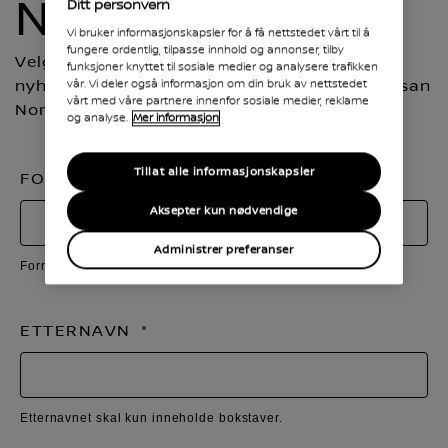
NYHETSBREV
Ditt personvern
Vi bruker informasjonskapsler for å få nettstedet vårt til å
fungere ordentlig, tilpasse innhold og annonser, tilby
Velg ønsket bilmodell og meld deg på vårt
funksjoner knyttet til sosiale medier og analysere trafikken
nyhetsbrev for å motta siste nytt fra oss i Nissan
vår. Vi deler også informasjon om din bruk av nettstedet
vårt med våre partnere innenfor sosiale medier, reklame
Norge.
og analyse.
Mer informasjon
Tillat alle informasjonskapsler
FORNAVN
Aksepter kun nødvendige
Administrer preferanser
Fornavnet skal kun inneholde bokstaver.
ETTERNAVN
Etternavnet skal kun inneholde bokstaver.