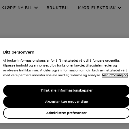
KJØPE NY BIL
BRUKTBIL
KJØR ELEKTRISK
Ditt personvern
Vi bruker informasjonskapsler for å få nettstedet vårt til å fungere ordentlig,
tilpasse innhold og annonser, tilby funksjoner knyttet til sosiale medier og
analysere trafikken vår. Vi deler også informasjon om din bruk av nettstedet vårt
med våre partnere innenfor sosiale medier, reklame og analyse.
Mer informasjon
Tillat alle informasjonskapsler
Aksepter kun nødvendige
Administrer preferanser