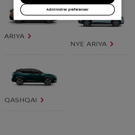
Administrer preferanser
ARIYA
NYE ARIYA
QASHQAI