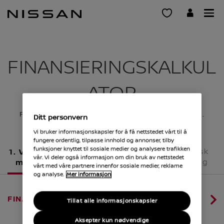
Gå
til
hovedinnhold
FINANSIERINGSKALKUL
ATOR
Finn den beste finansieringsplanen for bilen din.
Ditt personvern
Vi bruker informasjonskapsler for å få nettstedet vårt til å
fungere ordentlig, tilpasse innhold og annonser, tilby
funksjoner knyttet til sosiale medier og analysere trafikken
Velg en
Velg en
Økonomisk
vår. Vi deler også informasjon om din bruk av nettstedet
modell
versjon
sammendrag
vårt med våre partnere innenfor sosiale medier, reklame
og analyse.
Mer informasjon
FINANSIERINGSKALKULATOR
Tillat alle informasjonskapsler
Aksepter kun nødvendige