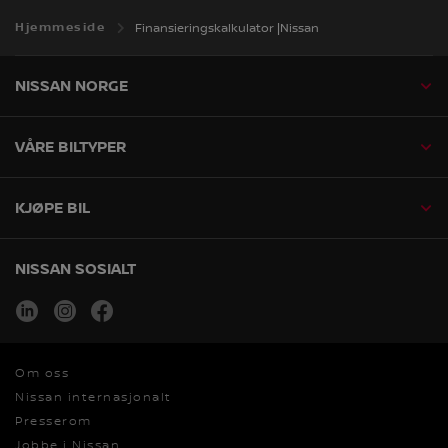
Hjemmeside
Finansieringskalkulator |Nissan
NISSAN NORGE
VÅRE BILTYPER
KJØPE BIL
NISSAN SOSIALT
linkedin
instagram
facebook
Om oss
Nissan internasjonalt
Presserom
Jobbe i Nissan