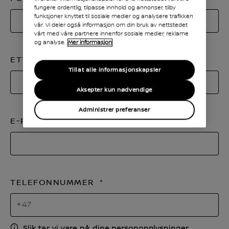
fungere ordentlig, tilpasse innhold og annonser, tilby
funksjoner knyttet til sosiale medier og analysere trafikken
vår. Vi deler også informasjon om din bruk av nettstedet
vårt med våre partnere innenfor sosiale medier, reklame
og analyse.
Mer informasjon
ETTERNAVN
Tillat alle informasjonskapsler
Aksepter kun nødvendige
Administrer preferanser
E-POST
TELEFONNUMMER
Slik tar vi vare på dine personopplysninger