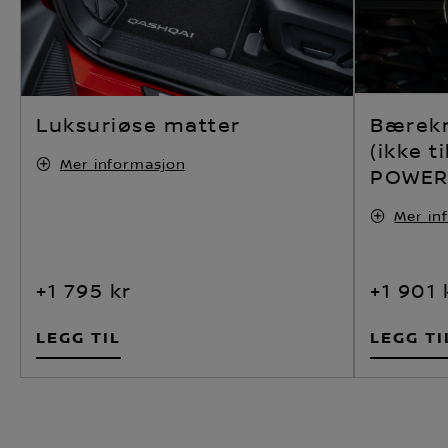
Luksuriøse matter
Bærekr
(ikke t
Mer informasjon
POWER
Mer in
+1 795 kr
+1 901 
LEGG TIL
LEGG TI