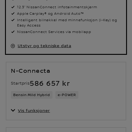
12.3” NissanConnect infotainmentskjerm
Apple Carplay® og Android Auto™
Intelligent bilnøkkel med minnefunksjon (i-Key) og
Easy Access
NissanConnect Services via mobilapp
Utstyr og tekniske data
N-Connecta
586 657 kr
Startpris
Bensin Mild Hybrid
e-POWER
Vis funksjoner