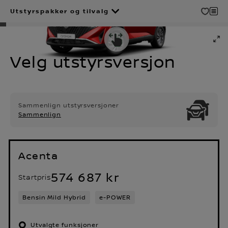
Utstyrspakker og tilvalg
Velg utstyrsversjon
Sammenlign utstyrsversjoner
Sammenlign
Acenta
574 687 kr
Startpris
Bensin Mild Hybrid
e-POWER
Utvalgte funksjoner