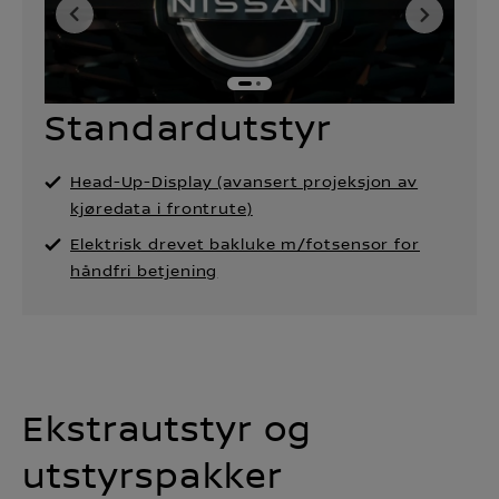
Standardutstyr
Head-Up-Display (avansert projeksjon av
kjøredata i frontrute)
Elektrisk drevet bakluke m/fotsensor for
håndfri betjening
Ekstrautstyr og
utstyrspakker