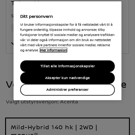
Tekna Plus
653 949 kr
Startpris
Ditt personvern
Vi bruker informasjonskapsler for å få nettstedet vårt til å
Bensin Mild Hybrid
e-POWER
fungere ordentlig, tilpasse innhold og annonser, tilby
funksjoner knyttet til sosiale medier og analysere trafikken
vår. Vi deler også informasjon om din bruk av nettstedet
Vis funksjoner
vårt med våre partnere innenfor sosiale medier, reklame
og analyse.
Mer informasjon
Tillat alle informasjonskapsler
Aksepter kun nødvendige
Velg motor- og drivlinje
Administrer preferanser
Valgt utstyrsversjon:
Acenta
Mild-Hybrid 140 hk | 2WD |
manuell